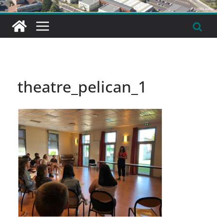
theatre_pelican_1