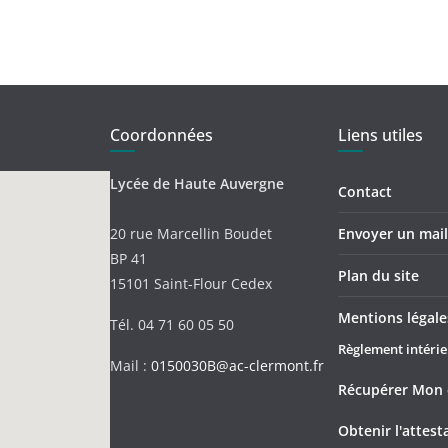
Coordonnées
Liens utiles
Lycée de Haute Auvergne
Contact
20 rue Marcellin Boudet
Envoyer un mail 
BP 41
Plan du site
15101 Saint-Flour Cedex
Mentions légale
Tél. 04 71 60 05 50
Règlement intérie
Mail :
0150030B@ac-clermont.fr
Récupérer Mon 
Obtenir l'attes