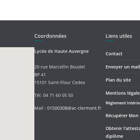
Coordonnées
Liens utiles
Lycée de Haute Auvergne
Contact
20 rue Marcellin Boudet
Envoyer un mail 
BP 41
Plan du site
15101 Saint-Flour Cedex
Mentions légale
Tél. 04 71 60 05 50
Règlement intérie
Mail :
0150030B@ac-clermont.fr
Récupérer Mon 
Obtenir l'attes
diplôme