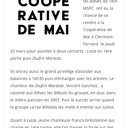
les élèves de 1ere
MSPC ont eu la
chance de se
rendre à la
Coopérative de
Mai à Clermont-
Ferrand le jeudi
20 mars pour assister à deux concerts :
Luiza
en 1ere
partie puis
Zoufris Maracas
.
Ils ont eu aussi le grand privilège d’assister aux
balances à 16h30 puis d’échanger avec les artistes. Le
chanteur de
Zoufris Maracas
, Vincent Sanchez, a
raconté aux élèves les débuts du groupe, en duo, dans
le métro parisien en 2007. Puis le succès arrive quand
le groupe
La rue Kétanou
les invite à monter sur scène.
Quant à
Luiza
, jeune chanteuse franco-brésilienne qui
chante en 1ere partie, elle fait danser la foule sur des