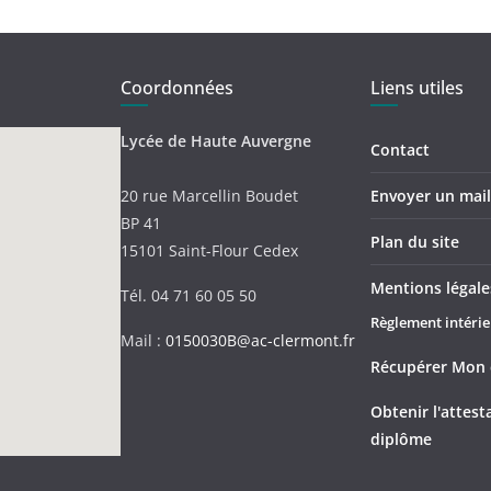
Coordonnées
Liens utiles
Lycée de Haute Auvergne
Contact
20 rue Marcellin Boudet
Envoyer un mail 
BP 41
Plan du site
15101 Saint-Flour Cedex
Mentions légale
Tél. 04 71 60 05 50
Règlement intérie
Mail :
0150030B@ac-clermont.fr
Récupérer Mon 
Obtenir l'attes
diplôme