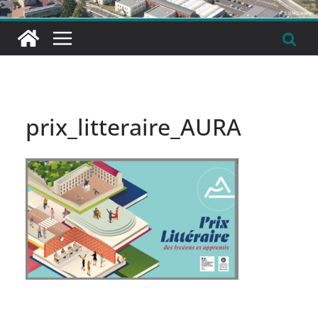
prix_litteraire_AURA