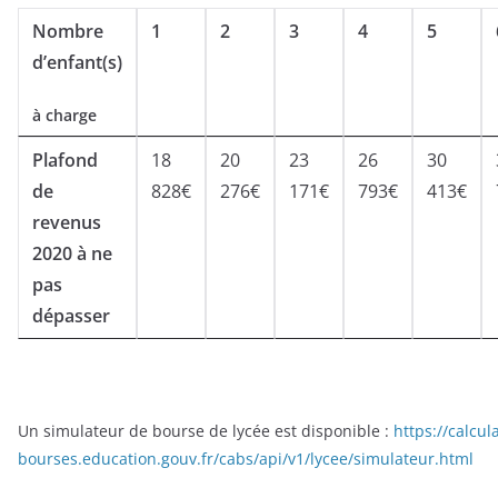
Nombre
1
2
3
4
5
d’enfant(s)
à charge
Plafond
18
20
23
26
30
de
828€
276€
171€
793€
413€
revenus
2020 à ne
pas
dépasser
Un simulateur de bourse de lycée est disponible :
https://calcul
bourses.education.gouv.fr/cabs/api/v1/lycee/simulateur.html