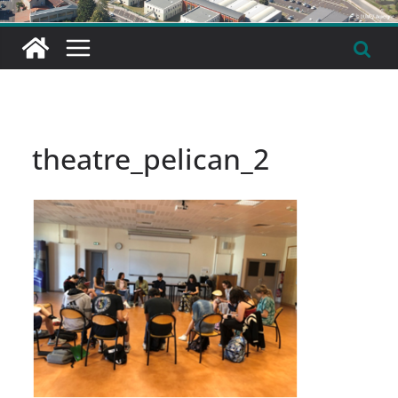
theatre_pelican_2