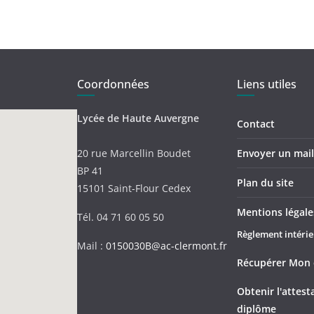
Coordonnées
Liens utiles
Lycée de Haute Auvergne
Contact
20 rue Marcellin Boudet
Envoyer un mail 
BP 41
Plan du site
15101 Saint-Flour Cedex
Mentions légale
Tél. 04 71 60 05 50
Règlement intérie
Mail :
0150030B@ac-clermont.fr
Récupérer Mon 
Obtenir l'attes
diplôme