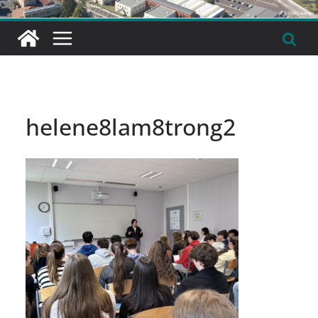
helene8lam8trong2